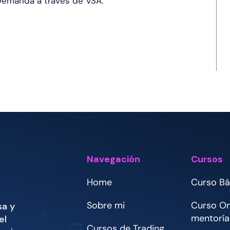
a Demanda a través de VSA.
Navegación
Cursos
Home
Curso Bá
Sobre mi
Curso Onl
sa y
mentoría
el
Cursos de Trading